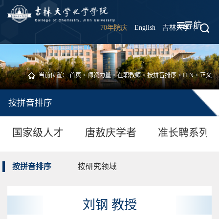
导航
70年院庆
English
吉林大学
|
当前位置：
首页
>
师资力量
>
在职教师
>
按拼音排序
>
H-N
> 正文
按拼音排序
国家级人才
唐敖庆学者
准长聘系列
按拼音排序
按研究领域
刘钢 教授