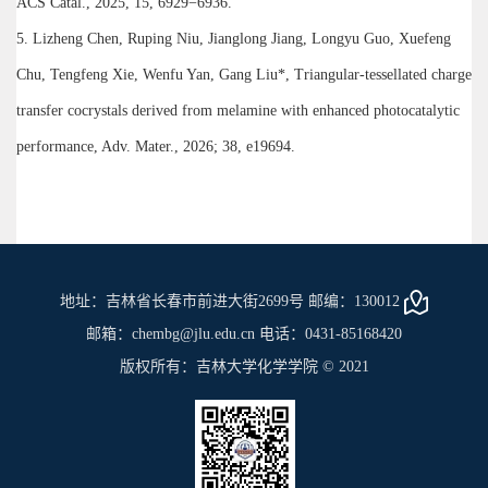
ACS Catal., 2025, 15, 6929−6936.
5. Lizheng Chen, Ruping Niu, Jianglong Jiang, Longyu Guo, Xuefeng
Chu, Tengfeng Xie, Wenfu Yan, Gang Liu*, Triangular-tessellated charge
transfer cocrystals derived from melamine with enhanced photocatalytic
performance, Adv. Mater., 2026; 38, e19694.
地址：吉林省长春市前进大街2699号 邮编：130012
邮箱：chembg@jlu.edu.cn 电话：0431-85168420
版权所有：吉林大学化学学院 © 2021