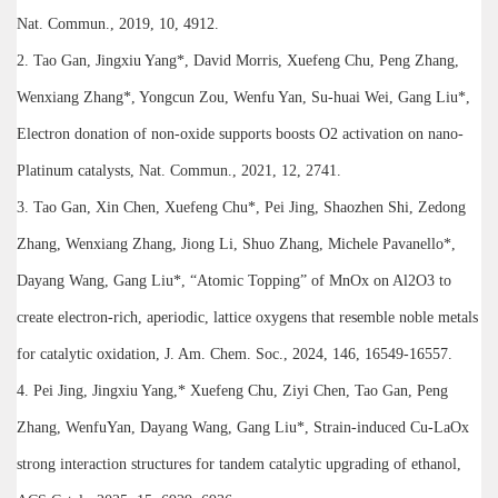
Nat. Commun., 2019, 10, 4912.
2. Tao Gan, Jingxiu Yang*, David Morris, Xuefeng Chu, Peng Zhang,
Wenxiang Zhang*, Yongcun Zou, Wenfu Yan, Su-huai Wei, Gang Liu*,
Electron donation of non-oxide supports boosts O2 activation on nano-
Platinum catalysts, Nat. Commun., 2021, 12, 2741.
3. Tao Gan, Xin Chen, Xuefeng Chu*, Pei Jing, Shaozhen Shi, Zedong
Zhang, Wenxiang Zhang, Jiong Li, Shuo Zhang, Michele Pavanello*,
Dayang Wang, Gang Liu*, “Atomic Topping” of MnOx on Al2O3 to
create electron-rich, aperiodic, lattice oxygens that resemble noble metals
for catalytic oxidation, J. Am. Chem. Soc., 2024, 146, 16549-16557.
4. Pei Jing, Jingxiu Yang,* Xuefeng Chu, Ziyi Chen, Tao Gan, Peng
Zhang, WenfuYan, Dayang Wang, Gang Liu*, Strain-induced Cu-LaOx
strong interaction structures for tandem catalytic upgrading of ethanol,