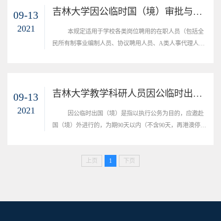
吉林大学因公临时国（境）审批与管理规定
09-13
2021
本规定适用于学校各类岗位聘用的在职人员（包括全
民所有制事业编制人员、协议聘用人员、A类人事代理人
员、B类人才派遣人员、计划内在站博士后研究人员）因公
临时出国（境）任务的审批与管理
吉林大学教学科研人员因公临时出国管理工作实施细则
09-13
2021
因公临时出国（境）是指以执行公务为目的，应邀赴
国（境）外进行的，为期90天以内（不含90天，再港澳停留
时间不超过30天，含30天）的出访。 教学科研人员学术交
流合作主要包括开展教育教学活动、可续研究、学术访问、
出席重要国际学术会议以及执行国际学术组织履职任务等
上页
1
下页