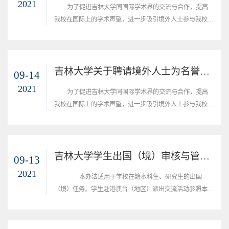
2021
为了促进吉林大学同国际学术界的交流与合作，提高
我校在国际上的学术声望，进一步吸引境外人士参与我校的
学科建设和人才培养，根据教育部有关文件的精神，现就吉
林大学聘请境外人士担任客座教授等职务的有关事宜规定如
下：一、聘请类别1.客座教授2.客座副教授3.顾问教授二、
聘请对象及条件受聘人应为外籍人士、港澳台地区人士或拥
吉林大学关于聘请境外人士为名誉教授的管理规定
09-14
有国外长期居住权的留学人员等境外人士，曾经对加强我校
2021
为了促进吉林大学同国际学术界的交流与合作，提高
的国际学术交流、促进我校事业的发展做出...
我校在国际上的学术声望，进一步吸引境外人士参与我校的
学科建设和人才培养，根据教育部《关于高等学校进一步做
好名誉教授聘请工作的若干意见》（教人[2003]1号）的精
神，现就吉林大学聘请境外人士担任名誉教授职务的有关事
宜规定如下：一、聘请对象与条件受聘人应为外籍人士、港
吉林大学学生出国（境）审核与管理办法（试行）
09-13
澳台地区人士或拥有国外长期居住权的留学人员等境外人
2021
​ 本办法适用于学校在籍本科生、研究生的出国
士。具备博士学位和教授职称（或相当于教授的...
（境）任务。学生赴港澳台（地区）派出交流活动参照本办
法执行