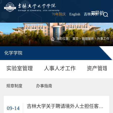
导航
70年院庆
English
吉林大学
|
当前位置：
首页
>
管理服务
>
外事工作
化学学院
实验室管理
人事人才工作
资产管理
规章制度
办事指南
吉林大学关于聘请境外人士担任客座教授等职务的管理规定
09-14