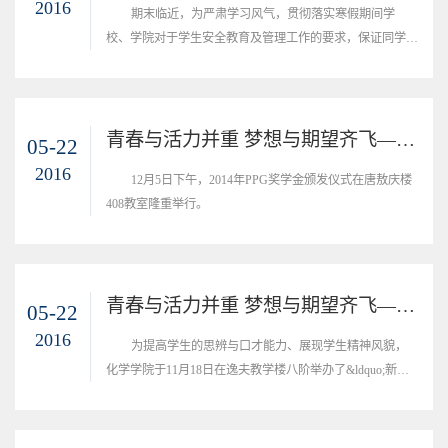
2016
期末临近，为严肃学习风气，贯彻落实寒假期间学
校、学院对于学生安全教育及管理工作的要求，保证同学们
在元旦、春节假期自身安全，化学学院于十二月底分别针对
各年级召开了年级大会。
青春与活力并重 梦想与期望齐飞—记化学学院2014年PPG奖学金颁奖仪式
05-22
2016
12月5日下午，2014年PPG奖学金颁发仪式在唐敖庆楼
408教室隆重举行。
青春与活力并重 梦想与期望齐飞—记化学学院“新生杯”辩论赛
05-22
2016
为提高学生的思辨与口才能力、展现学生精神风貌，
化学学院于11月18日在逸夫教学楼八阶举办了&ldquo;新生
杯&rdquo;辩论赛决赛，团学组织主要负责人和2014级全体
新生观看了本次比赛。