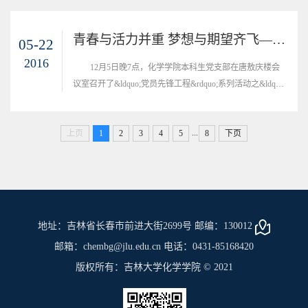
举行了闭幕式。
青春与活力并重 梦想与期望齐飞—记化学学院“‘C• ;H•E•M•S党员先锋工程”活动（2）
05-22
2016
12月5日晚7点，化学学院本科生党支部在唐敖庆楼会
议室召开了&ldquo;党员先锋工程&rdquo;系列活动之&ldquo;
党团共建&rdquo;结队活动。
...
上页
1
2
3
4
5
8
下页
地址：吉林省长春市前进大街2699号 邮编：130012
邮箱：chembg@jlu.edu.cn 电话：0431-85168420
版权所有：吉林大学化学学院 © 2021