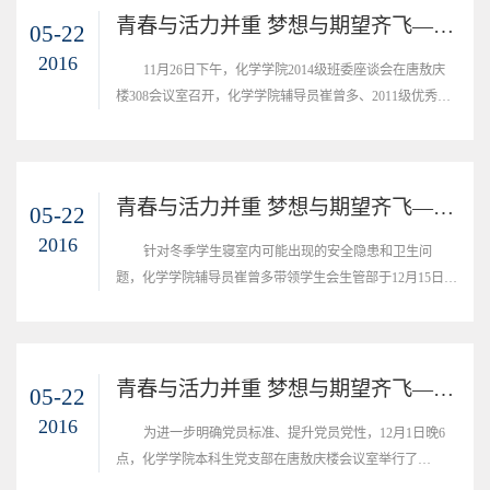
青春与活力并重 梦想与期望齐飞—记化学学院2014级班委座谈会
05-22
2016
11月26日下午，化学学院2014级班委座谈会在唐敖庆
楼308会议室召开，化学学院辅导员崔曾多、2011级优秀班
委代表韩奇、那睿琦、王宇洋及2014级全体班委成员参加座
谈，会议由2014级8班班长李宗伦主持。
青春与活力并重 梦想与期望齐飞—记化学学院寝室安全卫生检查
05-22
2016
针对冬季学生寝室内可能出现的安全隐患和卫生问
题，化学学院辅导员崔曾多带领学生会生管部于12月15日对
2014级新生寝室进行了冬季安全卫生检查。
青春与活力并重 梦想与期望齐飞—记化学学院“‘C• ;H•E•M•S’党员先锋工程”活动（1）
05-22
2016
为进一步明确党员标准、提升党员党性，12月1日晚6
点，化学学院本科生党支部在唐敖庆楼会议室举行了
&ldquo;党员先锋工程&rdquo;系列活动之&ldquo;亮身份