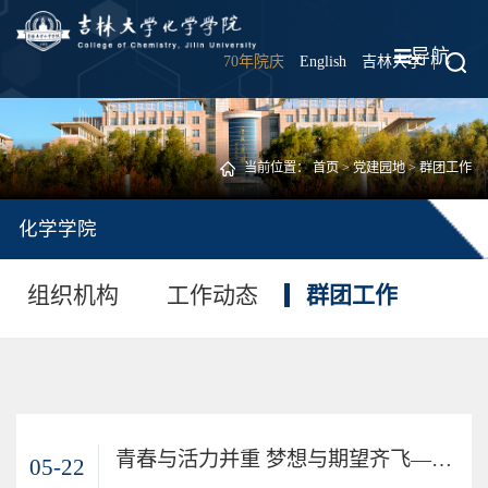
导航
70年院庆
English
吉林大学
|
当前位置：
首页
>
党建园地
>
群团工作
化学学院
组织机构
工作动态
群团工作
青春与活力并重 梦想与期望齐飞—记化学学院各年级大会
05-22