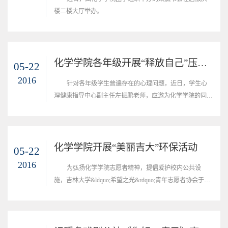
楼二楼大厅举办。
化学学院各年级开展“释放自己”压力的自我缓解与心理调适主题讲座
05-22
2016
针对各年级学生普遍存在的心理问题，近日，学生心
理健康指导中心副主任左振鹏老师，应邀为化学学院的同学
们进行了&ldquo;释放自己&rdquo;主题心理讲座。
化学学院开展“美丽吉大”环保活动
05-22
2016
为弘扬化学学院志愿者精神，提倡爱护校内公共设
施，吉林大学&ldquo;希望之光&rdquo;青年志愿者协会于近
日在逸夫楼开展课桌清洁活动。