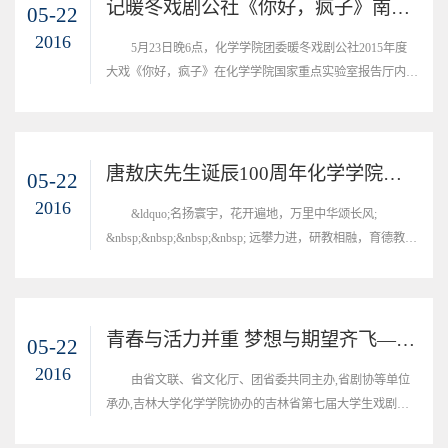
记暖冬戏剧公社《你好，疯子》南区公演圆满成功
05-22
2016
5月23日晚6点，化学学院团委暖冬戏剧公社2015年度
大戏《你好，疯子》在化学学院国家重点实验室报告厅内上
演。
唐敖庆先生诞辰100周年化学学院系列纪念活动-“我的成长，先人引领”唐敖庆班师生座谈会
05-22
2016
&ldquo;名扬寰宇，花开遍地，万里中华颂长风;
&nbsp;&nbsp;&nbsp;&nbsp; 远攀力进，研教相融，育德教人
为世范; &nbsp;&nbsp;&nbsp;&nbsp; 高风亮节，新人辈出，
故气长存留风骨。
青春与活力并重 梦想与期望齐飞—记化学学院第七届大学生戏剧节 喜获佳绩
05-22
2016
由省文联、省文化厅、团省委共同主办,省剧协等单位
承办,吉林大学化学学院协办的吉林省第七届大学生戏剧节,
经过为期两个月的演出,&nbsp;于11月25日在吉林艺术学院