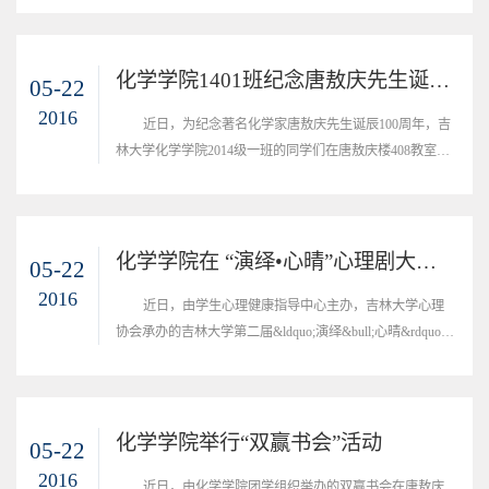
&nbsp;亮职责&nbsp;亮承诺&rdquo;主题活动。
化学学院1401班纪念唐敖庆先生诞辰100周年
05-22
2016
近日，为纪念著名化学家唐敖庆先生诞辰100周年，吉
林大学化学学院2014级一班的同学们在唐敖庆楼408教室召
开主题班会，辅导员崔曾多老师出席班会。
化学学院在 “演绎•心晴”心理剧大赛中荣获佳绩
05-22
2016
近日，由学生心理健康指导中心主办，吉林大学心理
协会承办的吉林大学第二届&ldquo;演绎&bull;心晴&rdquo;
心理剧大赛总决赛在莘子园三楼隆重举行。
化学学院举行“双赢书会”活动
05-22
2016
近日，由化学学院团学组织举办的双赢书会在唐敖庆