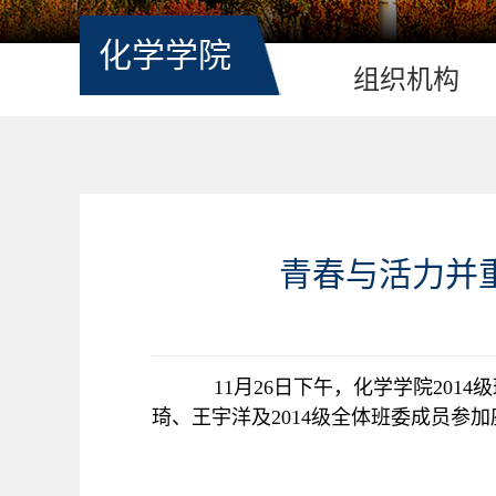
化学学院
组织机构
青春与活力并重
11
月
26
日下午，化学学院
2014
级
琦、王宇洋及
2014
级全体班委成员参加