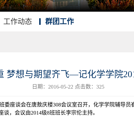
工作动态
群团工作
 梦想与期望齐飞—记化学学院20
日期：2016-05-22 点击数：
325
班委座谈会在唐敖庆楼
308
会议室召开，化学学院辅导员
座谈，会议由
2014
级
8
班班长李宗伦主持。