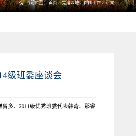
当前位置：
首页
>
党建园地
>
群团工作
> 正文
14级班委座谈会
崔曾多、
2011
级优秀班委代表韩奇、那睿