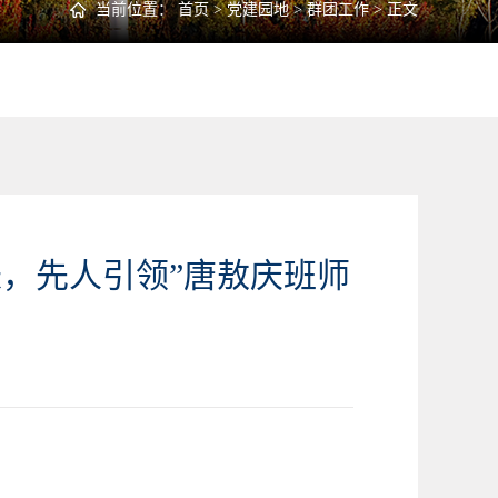
当前位置：
首页
>
党建园地
>
群团工作
> 正文
长，先人引领”唐敖庆班师