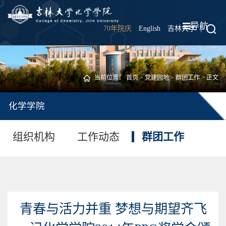
导航
70年院庆
English
吉林大学
|
当前位置：
首页
>
党建园地
>
群团工作
> 正文
化学学院
组织机构
工作动态
群团工作
青春与活力并重 梦想与期望齐飞