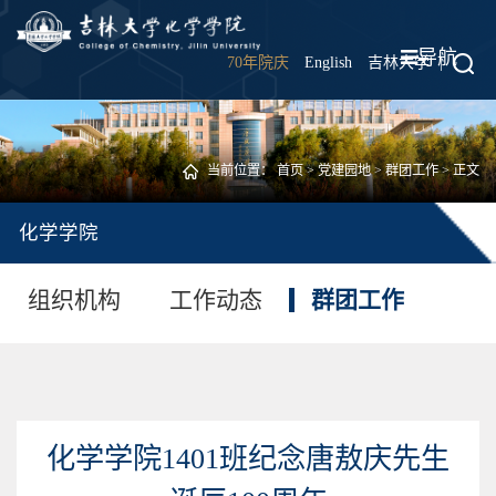
导航
70年院庆
English
吉林大学
|
当前位置：
首页
>
党建园地
>
群团工作
> 正文
化学学院
组织机构
工作动态
群团工作
化学学院1401班纪念唐敖庆先生