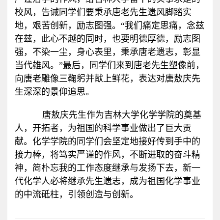
校风，告诫同学们要秉承唐老先生遗风脚踏实
地，艰苦创新，励志图强。“我们痛定思痛，念兹
在兹，此心不越的同时，也要明德厚德，励志图
强，不染一尘，身心表里，秉承唐老遗志，彰显
当代雄风。”最后，同学们来到唐老先生塑像前，
向唐老雕像三鞠躬并献上鲜花，表达对唐敖庆先
生深深的景仰追思。
唐敖庆先生作为吉林大学化学学院的奠基
人，开拓者，为祖国的科学事业做出了巨大贡
献。化学学院的同学们会坚定地接好传到手中的
接力棒，将笃实严谨的作风，不断进取的奋斗精
神，简朴忘我的工作态度继承与发扬下去，新一
代化学人必将继承先生遗志，成为祖国化学事业
的中流砥柱，引领创造与创新。