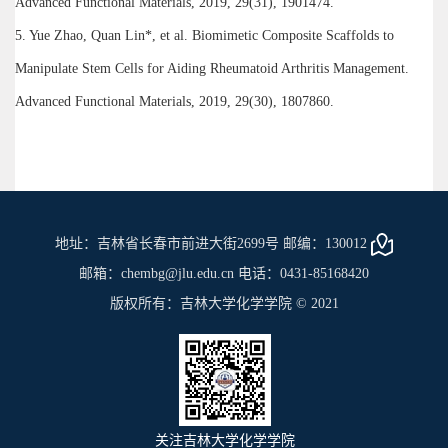
Advanced Functional Materials, 2019, 29(31), 1901474.
5. Yue Zhao, Quan Lin*, et al. Biomimetic Composite Scaffolds to
Manipulate Stem Cells for Aiding Rheumatoid Arthritis Management.
Advanced Functional Materials, 2019, 29(30), 1807860.
地址：吉林省长春市前进大街2699号 邮编：130012
邮箱：chembg@jlu.edu.cn 电话：0431-85168420
版权所有：吉林大学化学学院 © 2021
关注吉林大学化学学院