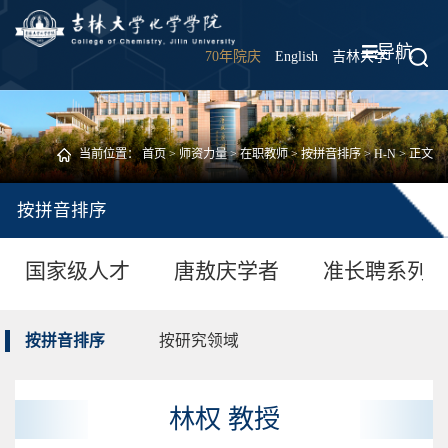
导航
70年院庆
English
吉林大学
|
当前位置：
首页
>
师资力量
>
在职教师
>
按拼音排序
>
H-N
> 正文
按拼音排序
国家级人才
唐敖庆学者
准长聘系列
按拼音排序
按研究领域
林权 教授