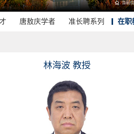
当前
才
唐敖庆学者
准长聘系列
在职
林海波 教授