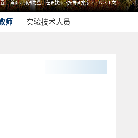
位置：
首页
>
师资力量
>
在职教师
>
按拼音排序
>
H-N
> 正文
教师
实验技术人员