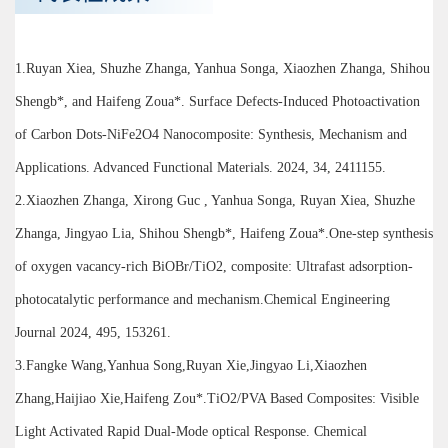
1.Ruyan Xiea, Shuzhe Zhanga, Yanhua Songa, Xiaozhen Zhanga, Shihou
Shengb*, and Haifeng Zoua*. Surface Defects-Induced Photoactivation
of Carbon Dots-NiFe2O4 Nanocomposite: Synthesis, Mechanism and
Applications. Advanced Functional Materials. 2024, 34, 2411155.
2.Xiaozhen Zhanga, Xirong Guc , Yanhua Songa, Ruyan Xiea, Shuzhe
Zhanga, Jingyao Lia, Shihou Shengb*, Haifeng Zoua*.One-step synthesis
of oxygen vacancy-rich BiOBr/TiO2, composite: Ultrafast adsorption-
photocatalytic performance and mechanism.Chemical Engineering
Journal 2024, 495, 153261.
3.Fangke Wang,Yanhua Song,Ruyan Xie,Jingyao Li,Xiaozhen
Zhang,Haijiao Xie,Haifeng Zou*.TiO2/PVA Based Composites: Visible
Light Activated Rapid Dual-Mode optical Response. Chemical