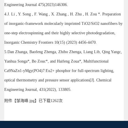
Engineering Journal 475(2023)146306.
4.J. Li , Y. Song , F. Wang , X. Zhang , H. Zhu , H. Zou *. Preparation
of inorganic-framework molecularly imprinted TiO2/SiO2 nanofibers by
one-step electrospinning and their highly selective photodegradation,
Inorganic Chemistry Frontiers 10(15) (2023) 4456-4470.
5.Dan Zhanga, Baofeng Zhenga, Zhibo Zhenga, Liang Lib, Qing Yangc,
Yanhua Songa*, Bo Zouc*, and Haifeng Zoua*, Multifunctional
Ca9NaZn1-yMgy(PO4)7:Eu2+ phosphor for full-spectrum lighting,
optical thermometry and pressure sensor applications[J]. Chemical
Engineering Journal, 431(2022), 133805.
附件【
邹海峰.jpg
】已下载
1262
次