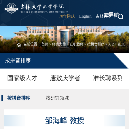
导航
70年院庆
English
吉林大学
|
当前位置：
首页
>
师资力量
>
在职教师
>
按拼音排序
>
X-Z
> 正文
按拼音排序
国家级人才
唐敖庆学者
准长聘系列
按拼音排序
按研究领域
邹海峰 教授