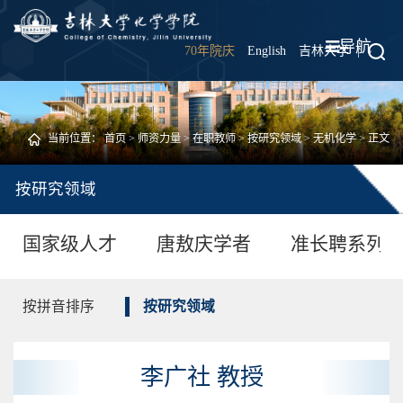
导航
70年院庆
English
吉林大学
|
当前位置：
首页
>
师资力量
>
在职教师
>
按研究领域
>
无机化学
> 正文
按研究领域
国家级人才
唐敖庆学者
准长聘系列
按拼音排序
按研究领域
李广社 教授