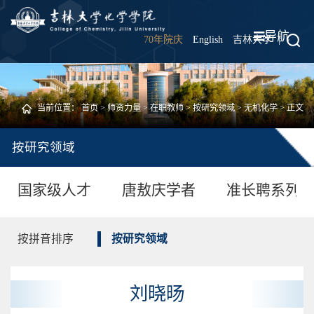
导航
70年院庆
English
吉林大学
|
当前位置：
首页
>
师资力量
>
在职教师
>
按研究领域
>
无机化学
> 正文
按研究领域
国家级人才
唐敖庆学者
准长聘系列
按拼音排序
按研究领域
刘晓旸