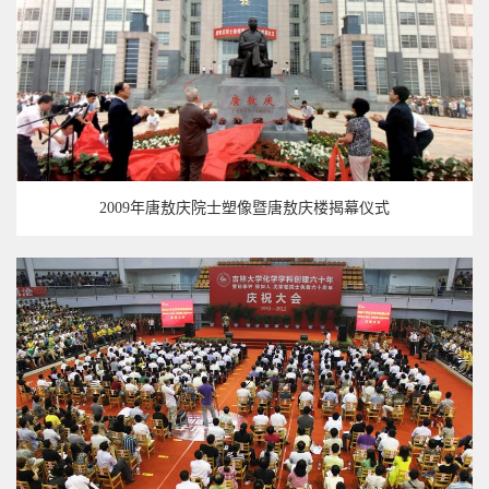
2009年唐敖庆院士塑像暨唐敖庆楼揭幕仪式