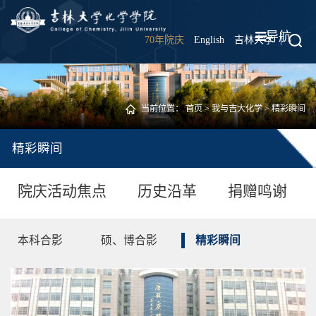
导航
70年院庆
English
吉林大学
|
当前位置：
首页
>
我与吉大化学
>
精彩瞬间
精彩瞬间
院庆活动焦点
历史沿革
捐赠鸣谢
本科合影
硕、博合影
精彩瞬间