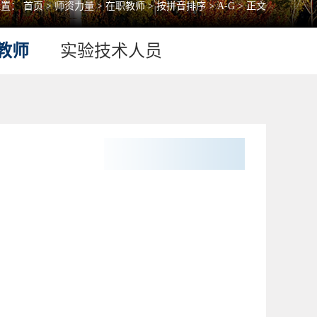
位置：
首页
>
师资力量
>
在职教师
>
按拼音排序
>
A-G
> 正文
教师
实验技术人员