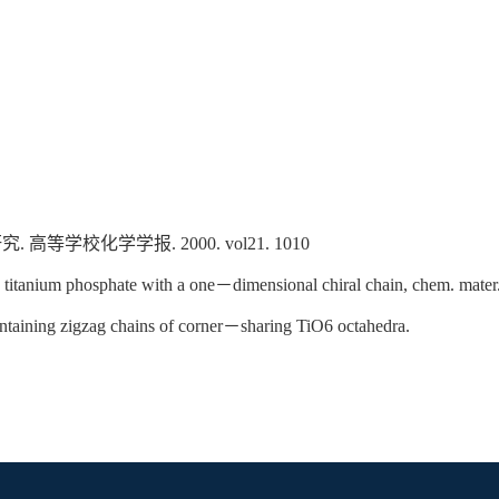
校化学学报. 2000. vol21. 1010
new titanium phosphate with a one－dimensional chiral chain, chem. m
ntaining zigzag chains of corner－sharing TiO6 octahedra.