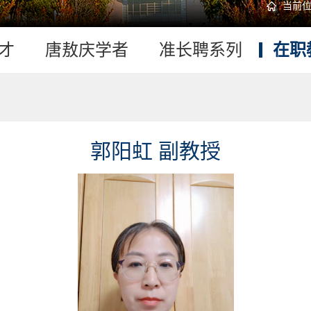
当前
才
唐敖庆学者
准长聘系列
在职
郭阳虹 副教授