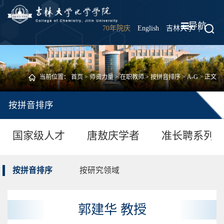
导航
70年院庆
English
吉林大学
|
当前位置：
首页
>
师资力量
>
在职教师
>
按拼音排序
>
A-G
> 正文
按拼音排序
国家级人才
唐敖庆学者
准长聘系列
按拼音排序
按研究领域
郭建华 教授