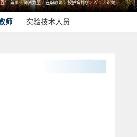
位置：
首页
>
师资力量
>
在职教师
>
按拼音排序
>
A-G
> 正文
教师
实验技术人员