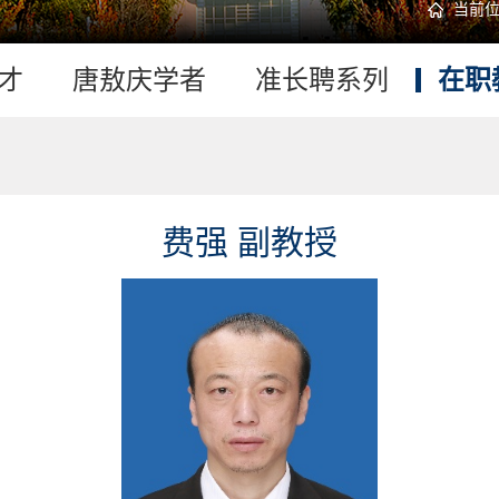
当前
才
唐敖庆学者
准长聘系列
在职
费强 副教授