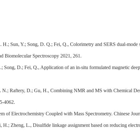
 H.; Sun, Y.; Song, D. Q.; Fei, Q., Colorimetry and SERS dual-mode s
and Biomolecular Spectroscopy 2021, 261.
.; Song, D.; Fei, Q., Application of an in-situ formulated magnetic deep 
 A. N.; Raftery, D.; Gu, H., Combining NMR and MS with Chemical Deri
55-4062.
stem of Electrochemistry Coupled with Mass Spectrometry. Chinese Journ
 Li, H.; Zheng, L., Disulfide linkage assignment based on reducing elec