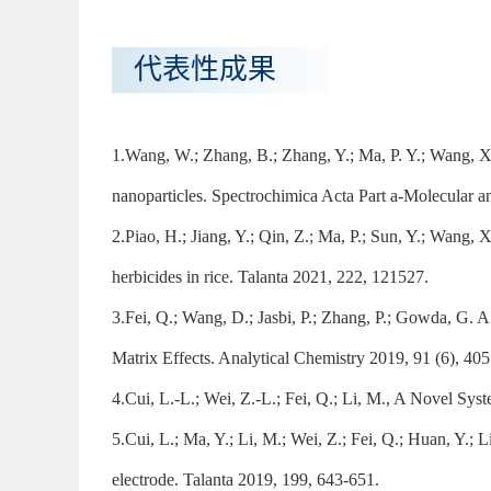
代表性成果
1.Wang, W.; Zhang, B.; Zhang, Y.; Ma, P. Y.; Wang, X.
nanoparticles. Spectrochimica Acta Part a-Molecular 
2.Piao, H.; Jiang, Y.; Qin, Z.; Ma, P.; Sun, Y.; Wang, X
herbicides in rice. Talanta 2021, 222, 121527.
3.Fei, Q.; Wang, D.; Jasbi, P.; Zhang, P.; Gowda, G.
Matrix Effects. Analytical Chemistry 2019, 91 (6), 40
4.Cui, L.-L.; Wei, Z.-L.; Fei, Q.; Li, M., A Novel Sy
5.Cui, L.; Ma, Y.; Li, M.; Wei, Z.; Fei, Q.; Huan, Y.;
electrode. Talanta 2019, 199, 643-651.