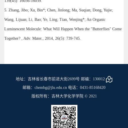
139(45): 16036-16039.
5. Zhang, Jibo; Xu, Bin*; Chen, Jinlong; Ma, Suqian; Dong, Yujie;
Wang, Lijuan; Li, Bao; Ye, Ling; Tian, Wenjing*; An Organic
Luminescent Molecule: What Will Happen When the "Butterflies" Come
Together? , Adv. Mater., 2014, 26(5): 739-745.
地址：吉林省长春市前进大街2699号 邮编：130012
邮箱：chembg@jlu.edu.cn 电话：0431-85168420
版权所有：吉林大学化学学院 © 2021