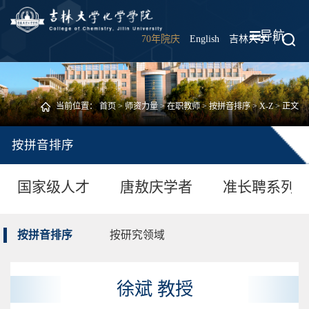
导航
70年院庆
English
吉林大学
|
当前位置：
首页
>
师资力量
>
在职教师
>
按拼音排序
>
X-Z
> 正文
按拼音排序
国家级人才
唐敖庆学者
准长聘系列
按拼音排序
按研究领域
徐斌 教授