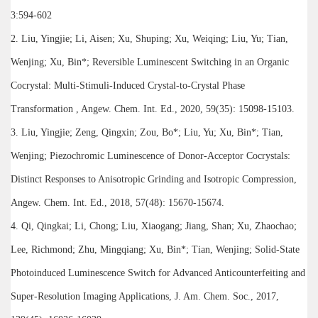
3:594-602
2. Liu, Yingjie; Li, Aisen; Xu, Shuping; Xu, Weiqing; Liu, Yu; Tian,
Wenjing; Xu, Bin*; Reversible Luminescent Switching in an Organic
Cocrystal: Multi-Stimuli-Induced Crystal-to-Crystal Phase
Transformation , Angew. Chem. Int. Ed., 2020, 59(35): 15098-15103.
3. Liu, Yingjie; Zeng, Qingxin; Zou, Bo*; Liu, Yu; Xu, Bin*; Tian,
Wenjing; Piezochromic Luminescence of Donor-Acceptor Cocrystals:
Distinct Responses to Anisotropic Grinding and Isotropic Compression,
Angew. Chem. Int. Ed., 2018, 57(48): 15670-15674.
4. Qi, Qingkai; Li, Chong; Liu, Xiaogang; Jiang, Shan; Xu, Zhaochao;
Lee, Richmond; Zhu, Mingqiang; Xu, Bin*; Tian, Wenjing; Solid-State
Photoinduced Luminescence Switch for Advanced Anticounterfeiting and
Super-Resolution Imaging Applications, J. Am. Chem. Soc., 2017,