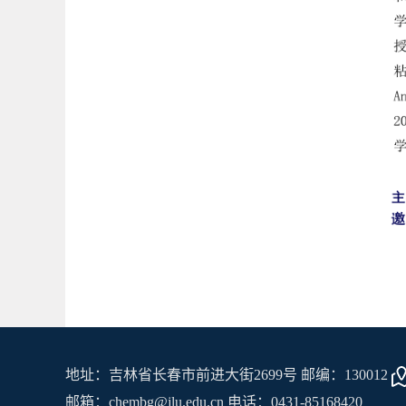
地址：吉林省长春市前进大街2699号 邮编：130012
邮箱：chembg@jlu.edu.cn 电话：0431-85168420