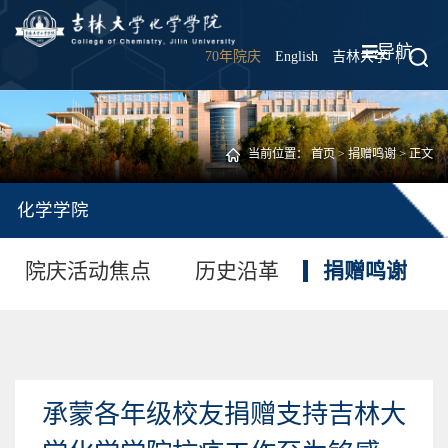
导航
70年院庆
English
吉林大学
|
当前位置：
首页
>
捐赠鸣谢
> 正文
化学学院
院庆活动焦点
历史沿革
捐赠鸣谢
承蒙各年级校友捐赠支持吉林大