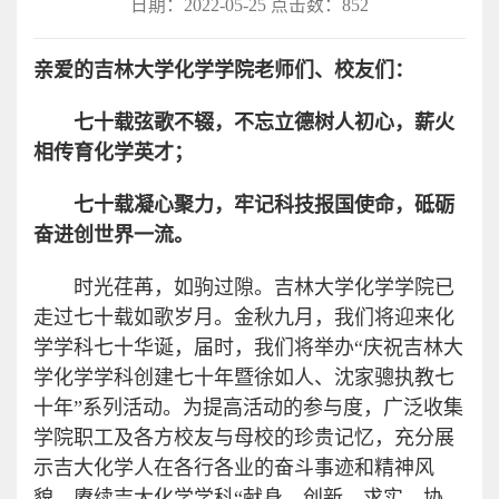
日期：2022-05-25 点击数：
852
亲爱的吉林大学化学学院老师们、校友们：
七十载弦歌不辍，不忘立德树人初心，薪火
相传育化学英才；
七十载凝心聚力，牢记科技报国使命，砥砺
奋进创世界一流。
时光荏苒，如驹过隙。吉林大学化学学院已
走过七十载如歌岁月。金秋九月，我们将迎来化
学学科七十华诞，届时，我们将举办“庆祝吉林大
学化学学科创建七十年暨徐如人、沈家骢执教七
十年”系列活动。为提高活动的参与度，广泛收集
学院职工及各方校友与母校的珍贵记忆，充分展
示吉大化学人在各行各业的奋斗事迹和精神风
貌，赓续吉大化学学科“献身、创新、求实、协