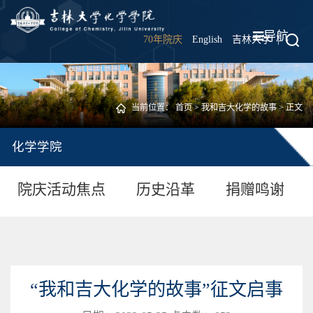
导航
70年院庆
English
吉林大学
|
当前位置：
首页
>
我和吉大化学的故事
> 正文
化学学院
院庆活动焦点
历史沿革
捐赠鸣谢
“我和吉大化学的故事”征文启事