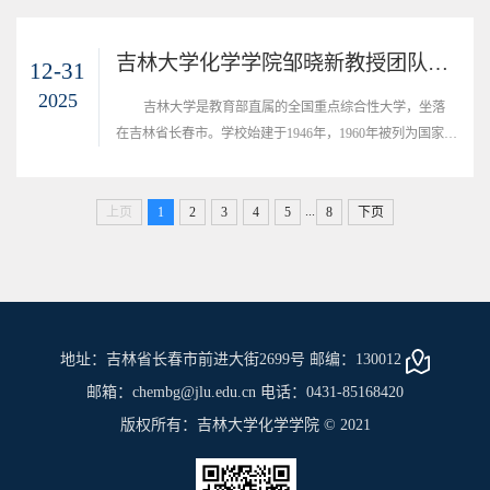
1995年首批通过国家教委“211工程”审批，2001年被列入
“985工程”国家重点建设的大学，2004年被批准为中央直接
管理的学校，2017年入选国家一流大学建设高校。一、流动
吉林大学化学学院邹晓新教授团队博士后招聘启事
12-31
站简介：吉林大学化学学院始建于1952年，是我国首批一级
2025
吉林大学是教育部直属的全国重点综合性大学，坐落
学科博士学位授权单位，首批博士后科研流动...
在吉林省长春市。学校始建于1946年，1960年被列为国家重
点大学，1984年成为首批建立研究生院的22所大学之一，
1995年首批通过国家教委“211工程”审批，2001年被列入
...
上页
“985工程”国家重点建设的大学，2004年被批准为中央直接
1
2
3
4
5
8
下页
管理的学校，2017年入选国家一流大学建设高校。一、流动
站简介：吉林大学化学学院始建于1952年，是我国首批一级
学科博士学位授权单位，首批博士后科研流动...
地址：吉林省长春市前进大街2699号 邮编：130012
邮箱：chembg@jlu.edu.cn 电话：0431-85168420
版权所有：吉林大学化学学院 © 2021