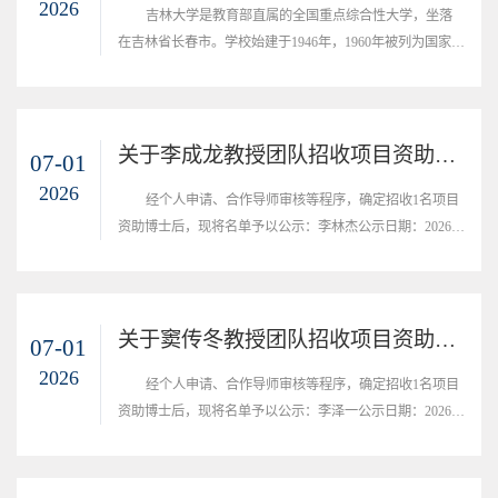
2026
吉林大学是教育部直属的全国重点综合性大学，坐落
在吉林省长春市。学校始建于1946年，1960年被列为国家重
点大学，1984年成为首批建立研究生院的22所大学之一，是
国家“211工程”“985工程”和首批“双一流”大学建设高校。为
吸引汇聚海内外优秀青年学者来吉林大学从事科学研究，支
持青年学者进行学术探索和科研创新，培育一支发展潜力
关于李成龙教授团队招收项目资助博士后的公示
07-01
好、内生动力足、创新活力强的青年人才队伍，学校于2020
2026
经个人申请、合作导师审核等程序，确定招收1名项目
年启动“鼎新学者”支持计划。2026年...
资助博士后，现将名单予以公示：李林杰公示日期：2026年
07月01日-2026年07月07日联系方式：于老师，0431-
85168438吉林大学化学学院2026年07月01
关于窦传冬教授团队招收项目资助博士后的公示
07-01
2026
经个人申请、合作导师审核等程序，确定招收1名项目
资助博士后，现将名单予以公示：李泽一公示日期：2026年
07月01日-2026年07月07日联系方式：于老师，0431-
85168438吉林大学化学学院2026年07月01