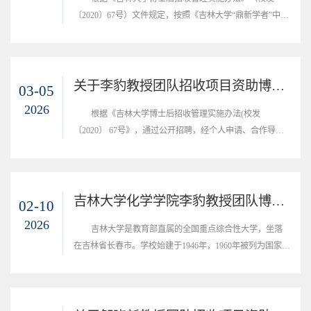
学科博士学位授权单位，首批博士后科研流动...
〔2020〕67号）文件规定，按照《吉林大学“鼎新学者”中
期、期满考核工作实施细则》（校人字〔2022〕47号）要
求，为强化博士后合约管理和目标考核，现组织开展2026年
博士后中期考核工作，有关事宜通知如下：一、考核原则中
期考核不设定具体考核指标，注重考核博士后的科学作风、
关于李豹教授团队招收项目资助博士后的公示
03-05
学术贡献和科研创新能力。二、考核内容与形式博士后通过
2026
根据《吉林大学博士后招收管理实施办法(校发
公开做学术报告，对一年来科研工作取得的科研...
〔2020〕 67号》，通过公开招聘，经个人申请、合作导师
审核等程序，确定招收1名项目资助博士后，现将名单予以
公示：王佳旭公示日期：2026年03月05日-2026年03月11日
联系方式：于老师，0431-85168438吉林大学化学学院2026
年03月05
吉林大学化学学院李豹教授团队博士后招聘启事
02-10
2026
吉林大学是教育部直属的全国重点综合性大学，坐落
在吉林省长春市。学校始建于1946年，1960年被列为国家重
点大学，1984年成为首批建立研究生院的22所大学之一，
1995年首批通过国家教委“211工程”审批，2001年被列入
“985工程”国家重点建设的大学，2004年被批准为中央直接