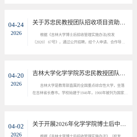
1995年首批通过国家教委“211工程”审批，2001年被列入
“985工程”国家重点建设的大学，2004年被批准为中央直接
管理的学校，2017年入选国家一流大学建设高校。一、流动
关于苏忠民教授团队招收项目资助博士后的公示
04-24
站简介：吉林大学化学学院始建于1952年，是我国首批一级
2026
根据《吉林大学博士后招收管理实施办法(校发
学科博士学位授权单位，首批博士后科研流动...
〔2020〕 67号》，通过公开招聘，经个人申请、合作导师
审核等程序，确定招收1名项目资助博士后，现将名单予以
公示：马鉴新公示日期：2026年04月24日-2026年04月30日
联系方式：于老师，0431-85168438吉林大学化学学院2026
年04月24
吉林大学化学学院苏忠民教授团队博士后招聘启事
04-20
2026
吉林大学是教育部直属的全国重点综合性大学，坐落
在吉林省长春市。学校始建于1946年，1960年被列为国家重
点大学，1984年成为首批建立研究生院的22所大学之一，
1995年首批通过国家教委“211工程”审批，2001年被列入
“985工程”国家重点建设的大学，2004年被批准为中央直接
管理的学校，2017年入选国家一流大学建设高校。一、流动
关于开展2026年化学学院博士后中期考核工作的通知
04-02
站简介：吉林大学化学学院始建于1952年，是我国首批一级
2026
根据《吉林大学博士后招收管理实施办法》（校发