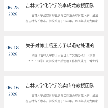
吉林大学化学学院李成龙教授团队博士后招聘启事
06-25
2026
吉林大学是教育部直属的全国重点综合性大学，坐落
在吉林省长春市。学校始建于1946年，1960年被列为国家重
点大学，1984年成为首批建立研究生院的22所大学之一，
1995年首批通过国家教委“211工程”审批，2001年被列入
“985工程”国家重点建设的大学，2004年被批准为中央直接
管理的学校，2017年入选国家一流大学建设高校。一、流动
关于对博士后王芳予以退站处理的公告
06-18
站简介：吉林大学化学学院始建于1952年，是我国首批一级
2026
依据《吉林大学博士后管理工作实施办法》（校发
学科博士学位授权单位，首批博士后科研流动...
﹝2026﹞74号）及学校博士后管理工作相关规定，博士后王
芳（身份证号：33062119******1526，博士后编号：
139614），于2014年03月20日进入化学博士后流动站工作。
该博士后在站期满后，无正当理由不办理出站手续，且实际
在站时间超过6年。经学院研究，决定对王芳作退站处理，
吉林大学化学学院窦传冬教授团队博士后招聘启事
06-16
公告期为五个工作日（自2026年06月18日至2026年06月25
2026
吉林大学是教育部直属的全国重点综合性大学，坐落
日），公告无异议后，按退站程序办理相关手续。公告期...
在吉林省长春市。学校始建于1946年，1960年被列为国家重
点大学，1984年成为首批建立研究生院的22所大学之一，