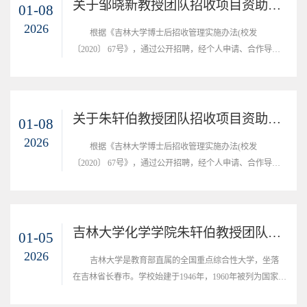
管理的学校，2017年入选国家一流大学建设高校。一、流动
关于邹晓新教授团队招收项目资助博士后的公示
01-08
站简介：吉林大学化学学院始建于1952年，是我国首批一级
2026
根据《吉林大学博士后招收管理实施办法(校发
学科博士学位授权单位，首批博士后科研流动...
〔2020〕 67号》，通过公开招聘，经个人申请、合作导师
审核等程序，确定招收1名项目资助博士后，现将名单予以
公示：张明程公示日期：2026年01月08日-2026年01月14日
联系方式：于老师，0431-85168438吉林大学化学学院2026
年01月08
关于朱轩伯教授团队招收项目资助博士后的公示
01-08
2026
根据《吉林大学博士后招收管理实施办法(校发
〔2020〕 67号》，通过公开招聘，经个人申请、合作导师
审核等程序，确定招收1名项目资助博士后，现将名单予以
公示：齐洪岩公示日期：2026年01月08日-2026年01月14日
联系方式：于老师，0431-85168438吉林大学化学学院2026
年01月08
吉林大学化学学院朱轩伯教授团队博士后招聘启事
01-05
2026
吉林大学是教育部直属的全国重点综合性大学，坐落
在吉林省长春市。学校始建于1946年，1960年被列为国家重
点大学，1984年成为首批建立研究生院的22所大学之一，