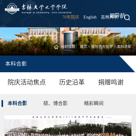
导航
70年院庆
English
吉林大学
|
当前位置：
首页
>
我与吉大化学
>
本科合影
本科合影
院庆活动焦点
历史沿革
捐赠鸣谢
本科合影
硕、博合影
精彩瞬间