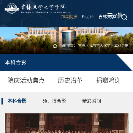
导航
70年院庆
English
吉林大学
|
当前位置：
首页
>
我与吉大化学
>
本科合影
本科合影
院庆活动焦点
历史沿革
捐赠鸣谢
本科合影
硕、博合影
精彩瞬间