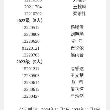
12210303
刘晓宇
20211704
王懿琳
12210202
梁珍祎
202
2
级（
5
人）
12220512
杨腾傲
12220809
刘明函
12220620
俞
洋
81220121
崔悦依
12220703
侯雨含
202
3
级（
5
人）
15201211
唐睿达
12230505
王文慧
12230614
张
翔
12230612
周功煊
12230427
严浩然
公示时间：
202
4
年
11
月
2
日
-202
4
年
11
月
8
日