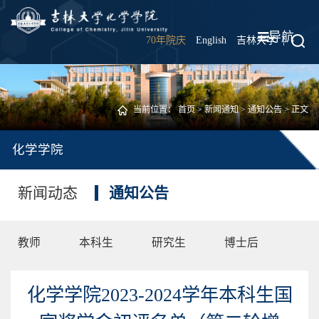
导航
70年院庆
English
吉林大学
|
当前位置：
首页
>
新闻通知
>
通知公告
> 正文
化学学院
新闻动态
通知公告
教师
本科生
研究生
博士后
化学学院2023-2024学年本科生国