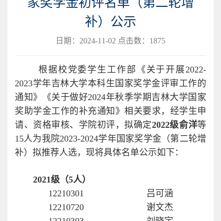
家奖学金初评名单（第二轮增
补）公示
日期：2024-11-02 点击数：
1875
根据校党委学生工作部《关于开展
2022-
2023
学年吉林大学本科生国家奖学金评审工作的
通知》
《关于做好
2024
年秋季学期吉林大学国家
奖助学金工作的补充通知》
相关要求，经学生申
请、
资格审核、
学院初评，拟确定
2022
级俞洋
等
1
5
人为我院
202
3
-202
4
学年国家奖学金
（
第二轮增
补
）
拟推荐人选，现将具体名单公示如下：
202
1
级（
5
人）
12210301
吕可涵
12210720
谢文杰