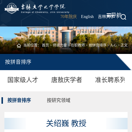
导航
70年院庆
English
吉林大学
|
当前位置：
首页
>
师资力量
>
在职教师
>
按拼音排序
>
A-G
> 正文
按拼音排序
国家级人才
唐敖庆学者
准长聘系列
按拼音排序
按研究领域
关绍巍 教授