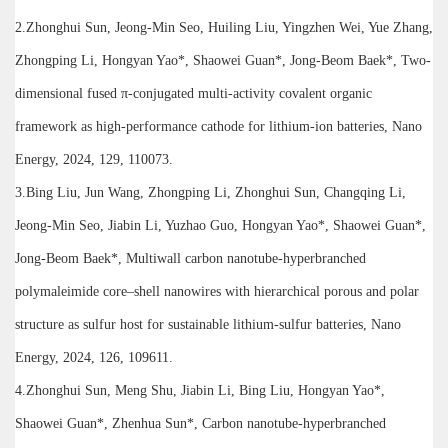
2.Zhonghui Sun, Jeong-Min Seo, Huiling Liu, Yingzhen Wei, Yue Zhang,
Zhongping Li, Hongyan Yao*, Shaowei Guan*, Jong-Beom Baek*, Two-
dimensional fused π-conjugated multi-activity covalent organic
framework as high-performance cathode for lithium-ion batteries, Nano
Energy, 2024, 129, 110073.
3.Bing Liu, Jun Wang, Zhongping Li, Zhonghui Sun, Changqing Li,
Jeong-Min Seo, Jiabin Li, Yuzhao Guo, Hongyan Yao*, Shaowei Guan*,
Jong-Beom Baek*, Multiwall carbon nanotube-hyperbranched
polymaleimide core–shell nanowires with hierarchical porous and polar
structure as sulfur host for sustainable lithium-sulfur batteries, Nano
Energy, 2024, 126, 109611.
4.Zhonghui Sun, Meng Shu, Jiabin Li, Bing Liu, Hongyan Yao*,
Shaowei Guan*, Zhenhua Sun*, Carbon nanotube-hyperbranched