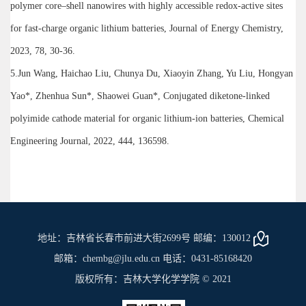
polymer core–shell nanowires with highly accessible redox-active sites
for fast-charge organic lithium batteries, Journal of Energy Chemistry,
2023, 78, 30-36.
5.Jun Wang, Haichao Liu, Chunya Du, Xiaoyin Zhang, Yu Liu, Hongyan
Yao*, Zhenhua Sun*, Shaowei Guan*, Conjugated diketone-linked
polyimide cathode material for organic lithium-ion batteries, Chemical
Engineering Journal, 2022, 444, 136598.
地址：吉林省长春市前进大街2699号 邮编：130012
邮箱：chembg@jlu.edu.cn 电话：0431-85168420
版权所有：吉林大学化学学院 © 2021