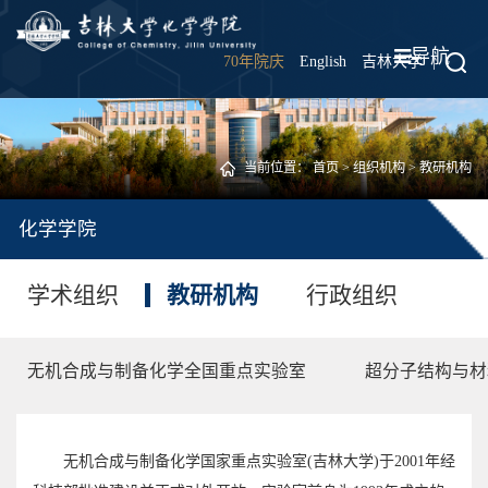
导航
70年院庆
English
吉林大学
|
当前位置：
首页
>
组织机构
>
教研机构
化学学院
学术组织
教研机构
行政组织
无机合成与制备化学全国重点实验室
超分子结构与材
无机合成与制备化学国家重点实验室(吉林大学)于2001年经