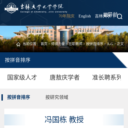
导航
70年院庆
English
吉林大学
|
当前位置：
首页
>
师资力量
>
在职教师
>
按拼音排序
>
A-G
> 正文
按拼音排序
国家级人才
唐敖庆学者
准长聘系列
按拼音排序
按研究领域
冯国栋 教授