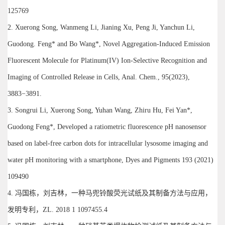
125769
2. Xuerong Song, Wanmeng Li, Jianing Xu, Peng Ji, Yanchun Li,
Guodong. Feng* and Bo Wang*, Novel Aggregation-Induced Emission
Fluorescent Molecule for Platinum(IV) Ion-Selective Recognition and
Imaging of Controlled Release in Cells, Anal. Chem., 95(2023),
3883−3891.
3. Songrui Li, Xuerong Song, Yuhan Wang, Zhiru Hu, Fei Yan*,
Guodong Feng*, Developed a ratiometric fluorescence pH nanosensor
based on label-free carbon dots for intracellular lysosome imaging and
water pH monitoring with a smartphone, Dyes and Pigments 193 (2021)
109490
4. 冯国栋，刘吉林，一种马兜铃酸荧光试纸及其制备方法与应用，
发明专利，ZL. 2018 1 1097455.4