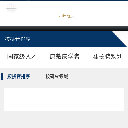
导航
70年院庆
English
吉林大学
|
当前位置：
首页
>
师资力量
>
在职教师
>
按拼音排序
>
A-G
> 正文
按拼音排序
国家级人才
唐敖庆学者
准长聘系列
按拼音排序
按研究领域