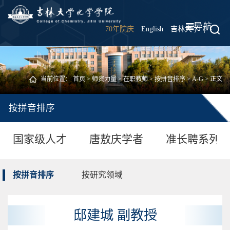
导航
70年院庆
English
吉林大学
|
当前位置：
首页
>
师资力量
>
在职教师
>
按拼音排序
>
A-G
> 正文
按拼音排序
国家级人才
唐敖庆学者
准长聘系列
按拼音排序
按研究领域
邸建城 副教授