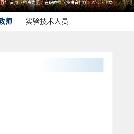
位置：
首页
>
师资力量
>
在职教师
>
按拼音排序
>
A-G
> 正文
教师
实验技术人员