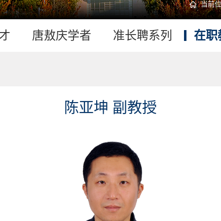
当前
才
唐敖庆学者
准长聘系列
在职
陈亚坤 副教授