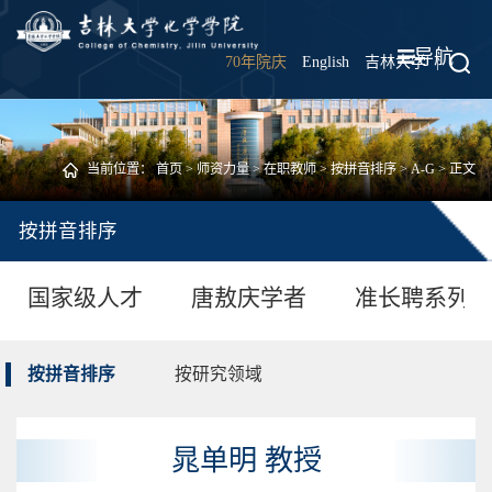
导航
70年院庆
English
吉林大学
|
当前位置：
首页
>
师资力量
>
在职教师
>
按拼音排序
>
A-G
> 正文
按拼音排序
国家级人才
唐敖庆学者
准长聘系列
按拼音排序
按研究领域
晁单明 教授