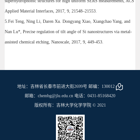
superhydrophobic structures for high uniform SERS measurements, ACS
Applied Material Interfaces, 2017, 9, 21548–21553.
5.Fei Teng, Ning Li, Daren Xu. Dongyang Xiao, Xiangchao Yang, and
Nan Lu*, Precise regulation of tilt angle of Si nanostructures via metal-
assisted chemical etching, Nanoscale, 2017, 9, 449-453.
地址：吉林省长春市前进大街2699号 邮编：130012
邮箱：chembg@jlu.edu.cn 电话：0431-85168420
版权所有：吉林大学化学学院 © 2021