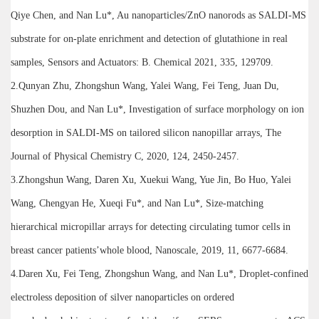
Qiye Chen, and Nan Lu*, Au nanoparticles/ZnO nanorods as SALDI-MS
substrate for on-plate enrichment and detection of glutathione in real
samples, Sensors and Actuators: B. Chemical 2021, 335, 129709.
2.Qunyan Zhu, Zhongshun Wang, Yalei Wang, Fei Teng, Juan Du,
Shuzhen Dou, and Nan Lu*, Investigation of surface morphology on ion
desorption in SALDI-MS on tailored silicon nanopillar arrays, The
Journal of Physical Chemistry C, 2020, 124, 2450-2457.
3.Zhongshun Wang, Daren Xu, Xuekui Wang, Yue Jin, Bo Huo, Yalei
Wang, Chengyan He, Xueqi Fu*, and Nan Lu*, Size-matching
hierarchical micropillar arrays for detecting circulating tumor cells in
breast cancer patients’whole blood, Nanoscale, 2019, 11, 6677-6684.
4.Daren Xu, Fei Teng, Zhongshun Wang, and Nan Lu*, Droplet-confined
electroless deposition of silver nanoparticles on ordered