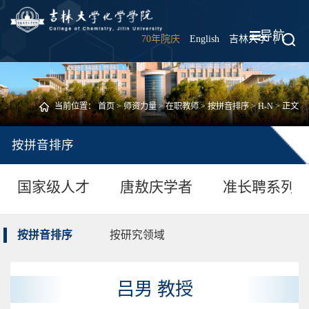
导航
70年院庆
English
吉林大学
|
当前位置：
首页
>
师资力量
>
在职教师
>
按拼音排序
>
H-N
> 正文
按拼音排序
国家级人才
唐敖庆学者
准长聘系列
按拼音排序
按研究领域
吕男 教授