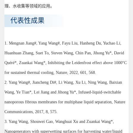
理、水收集等领域的应用。
代表性成果
1. Mengnan Jiang#, Yang Wang#, Fayu Liu, Hanheng Du, Yuchao Li,
Huanhuan Zhang, Suet To, Steven Wang, Chin Pan, Jihong Yu*, David
Quéré*, Zuankai Wang*, Inhibiting the Leidenfrost effect above 1000°C
for sustained thermal cooling, Nature, 2022, 601, 568.
2. Yang Wang#, Jiancheng Di#, Li Wang, Xu Li, Ning Wang, Baixian
Wang, Ye Tian*, Lei Jiang and Jihong Yu*, Infused-liquid-switchable
nanoporous fibrous membranes for multiphase liquid separation, Nature
Communications, 2017, 8, 575.
3. Yang Wang, Shouwei Gao, Wanghuai Xu and Zuankai Wang*,
Nanogenerators with superwetting surfaces for harvesting water/liquid