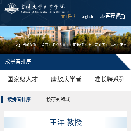
导航
70年院庆
English
吉林大学
|
当前位置：
首页
>
师资力量
>
在职教师
>
按拼音排序
>
O-W
> 正文
按拼音排序
国家级人才
唐敖庆学者
准长聘系列
按拼音排序
按研究领域
王洋 教授