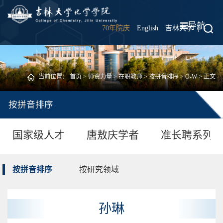
导航
70年院庆
English
吉林大学
|
当前位置：
首页
>
师资力量
>
在职教师
>
按拼音排序
>
O-W
> 正文
按拼音排序
国家级人才
唐敖庆学者
准长聘系列
按拼音排序
按研究领域
孙琳