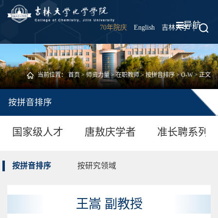
导航
70年院庆
English
吉林大学
|
当前位置：
首页
>
师资力量
>
在职教师
>
按拼音排序
>
O-W
> 正文
按拼音排序
国家级人才
唐敖庆学者
准长聘系列
按拼音排序
按研究领域
王嵩 副教授