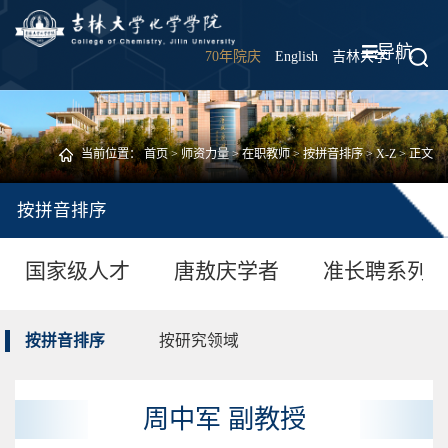
导航
70年院庆
English
吉林大学
|
当前位置：
首页
>
师资力量
>
在职教师
>
按拼音排序
>
X-Z
> 正文
按拼音排序
国家级人才
唐敖庆学者
准长聘系列
按拼音排序
按研究领域
周中军 副教授