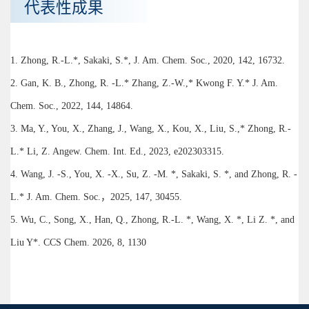
代表性成果
1. Zhong, R.-L.*, Sakaki, S.*, J. Am. Chem. Soc., 2020, 142, 16732.
2. Gan, K. B., Zhong, R. -L.* Zhang, Z.-W.,* Kwong F. Y.* J. Am.
Chem. Soc., 2022, 144, 14864.
3. Ma, Y., You, X., Zhang, J., Wang, X., Kou, X., Liu, S.,* Zhong, R.-
L.* Li, Z. Angew. Chem. Int. Ed., 2023, e202303315.
4. Wang, J. -S., You, X. -X., Su, Z. -M. *, Sakaki, S. *, and Zhong, R. -
L.* J. Am. Chem. Soc.，2025, 147, 30455.
5. Wu, C., Song, X., Han, Q., Zhong, R.-L. *, Wang, X. *, Li Z. *, and
Liu Y*. CCS Chem. 2026, 8, 1130