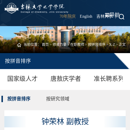
导航
70年院庆
English
吉林大学
|
当前位置：
首页
>
师资力量
>
在职教师
>
按拼音排序
>
X-Z
> 正文
按拼音排序
国家级人才
唐敖庆学者
准长聘系列
按拼音排序
按研究领域
钟荣林 副教授