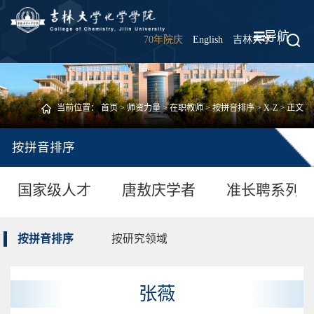
导航
70年院庆
English
吉林大学
|
当前位置：
首页
>
师资力量
>
在职教师
>
按拼音排序
>
X-Z
> 正文
按拼音排序
国家级人才
唐敖庆学者
准长聘系列
按拼音排序
按研究领域
张薇