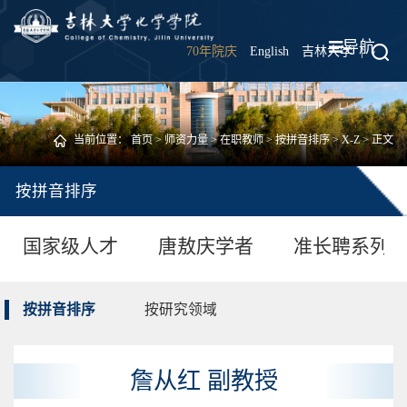
导航
70年院庆
English
吉林大学
|
当前位置：
首页
>
师资力量
>
在职教师
>
按拼音排序
>
X-Z
> 正文
按拼音排序
国家级人才
唐敖庆学者
准长聘系列
按拼音排序
按研究领域
詹从红 副教授