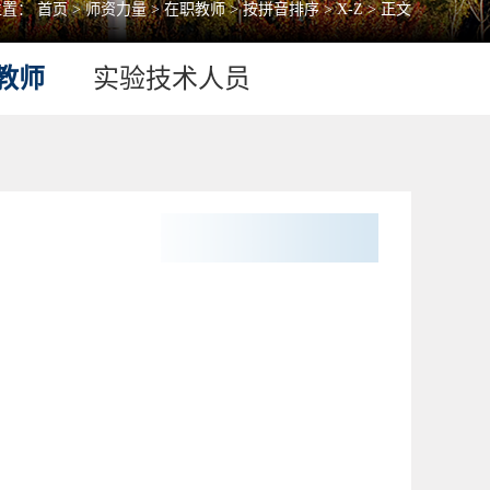
位置：
首页
>
师资力量
>
在职教师
>
按拼音排序
>
X-Z
> 正文
教师
实验技术人员