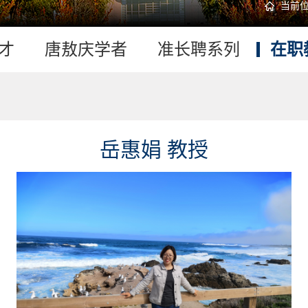
当前
才
唐敖庆学者
准长聘系列
在职
岳惠娟 教授