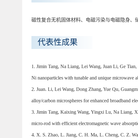
磁性复合无机固体材料、电磁污染与电磁隐身、
代表性成果
1. Jimin Tang, Na Liang, Lei Wang, Juan Li, Ge Tian
Ni nanoparticles with tunable and unique microwave a
2. Juan. Li, Lei Wang, Dong Zhang, Yue Qu, Guangm
alloy/carbon microspheres for enhanced broadband ele
3. Jimin Tang, Kaixing Wang, Yingxi Lu, Na Liang, 
micro-rod with efficient electromagnetic wave absorp
4. X. S. Zhao, L. Jiang, C. H. Ma, L. Cheng, C. Z. Wan