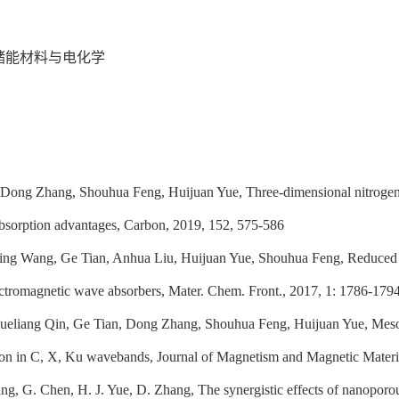
储能材料与电化学
, Dong Zhang, Shouhua Feng, Huijuan Yue, Three-dimensional nitrogen
bsorption advantages, Carbon, 2019, 152, 575-586
ing Wang, Ge Tian, Anhua Liu, Huijuan Yue, Shouhua Feng, Reduced
ctromagnetic wave absorbers, Mater. Chem. Front., 2017, 1: 1786-179
Xueliang Qin, Ge Tian, Dong Zhang, Shouhua Feng, Huijuan Yue, Mes
tion in C, X, Ku wavebands, Journal of Magnetism and Magnetic Materi
g, G. Chen, H. J. Yue, D. Zhang, The synergistic effects of nanoporous 