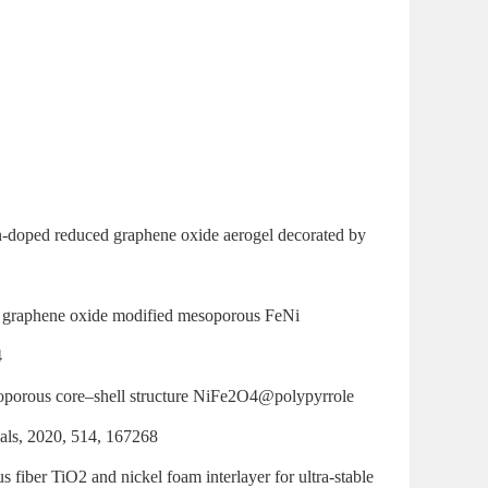
-doped reduced graphene oxide aerogel decorated by
 graphene oxide modified mesoporous FeNi
4
oporous core–shell structure NiFe2O4@polypyrrole
als, 2020, 514, 167268
fiber TiO2 and nickel foam interlayer for ultra-stable