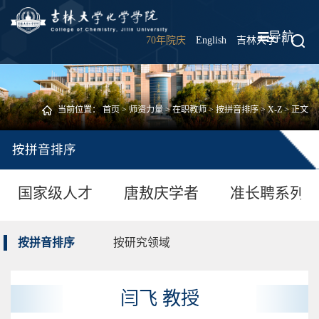
导航
70年院庆
English
吉林大学
|
当前位置：
首页
>
师资力量
>
在职教师
>
按拼音排序
>
X-Z
> 正文
按拼音排序
国家级人才
唐敖庆学者
准长聘系列
按拼音排序
按研究领域
闫飞 教授