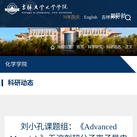
导航
70年院庆
English
吉林大学
|
当前位置：
首页
>
科学研究
>
科研动态
> 正文
化学学院
科研动态
刘小孔课题组：《Advanced