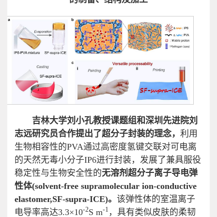
吉林大学刘小孔教授课题组和深圳先进院刘
志远研究员合作
提出了超分子封装的理念，
利用
生物相容性的PVA通过高密度氢键交联对可电离
的天然无毒小分子IP6进行封装，发展了兼具服役
稳定性与生物安全性的
无溶剂超分子离子导电弹
性体
(
solvent-free supramolecular ion-conductive
elastomer,
SF-supra-ICE)
。
该弹性体的室温离子
-2
-1
电导率高达3.3×10
S m
，具有类似皮肤的柔韧