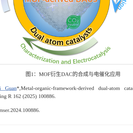
图1：MOF衍生DAC的合成与电催化应用
qi Guan
*,Metal-organic-framework-derived dual-atom catal
ring R 162 (2025) 100886.
j.mser.2024.100886.