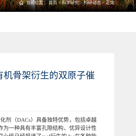
当前位置：
首页
>
科学研究
>
科研动态
> 正文
 R》金属-有机骨架衍生的双原子催
化剂（DACs）具备独特优势，包括卓越
）作为一种具有丰富孔隙结构、优异设计性