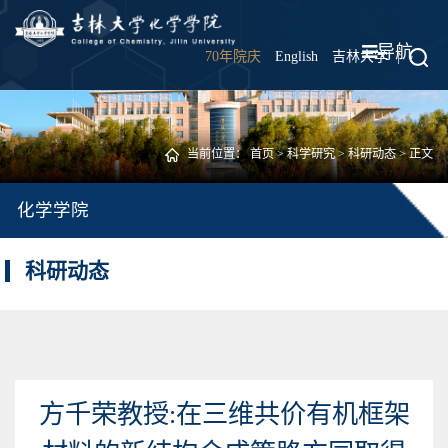
导航
70年院庆
English
吉林大学
|
当前位置：
首页
>
科学研究
>
科研动态
> 正文
化学学院
科研动态
方千荣教授:在三维共价有机框架