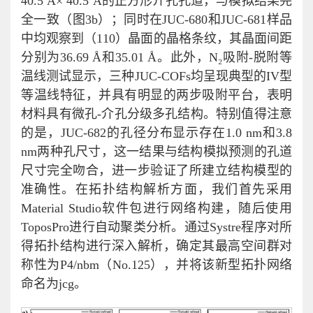
40.5 Å× 40.5 Å的正方形介孔孔道，与模拟结果完
全一致（图3b）；同时在JUC-680和JUC-681样品
中均观察到（110）晶面的晶格条纹，其晶面间距
分别为36.69 Å和35.01 Å。此外，N₂吸附-脱附等
温线测试显示，三种JUC-COFs均呈现典型的IV型
等温线特征，并具有明显的两步吸附平台，表明
材料具有微孔-介孔分级多孔结构。特别值得注意
的是，JUC-682的孔径分布显示存在1.0 nm和3.8
nm两种孔尺寸，这一结果与结构模拟预测的孔道
尺寸完全吻合，进一步验证了所建立结构模型的
准确性。在拓扑结构解析方面，我们首先采用
Material Studio软件包进行网络构建，随后使用
ToposPro进行自动聚类分析。通过Systre程序对所
得拓扑结构进行深入解析，确定其最高空间群对
称性为P4/nbm（No.125），并将该新型拓扑网络
命名为jcg。