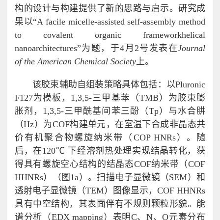
构的设计与构建提供了新的思路与启示。研究成
果以“A facile micelle-assisted self-assembly method
to covalent organic frameworkhelical
nanoarchitectures”为题，于4月2号发表在
Journal
of the American Chemical Society
上。
该胶束辅助自组装策略具体包括：以Pluronic
F127为模板，1,3,5-三甲基苯（TMB）为胶束膨
胀剂，1,3,5-三甲酰基间苯三酚（Tp）与水合肼
（Hz）为COF构建单元，在室温下合成非晶态共
价有机聚合物螺旋纳米带（COP HNRs）。随
后，在120℃ 下经溶剂热处理实现结晶转化，获
得具有螺旋空心结构的结晶态COF纳米带（COF
HHNRs）（图1a）。扫描电子显微镜（SEM）和
透射电子显微镜（TEM）图像显示，COF HHNRs
具有中空结构，其表面伴有不规则颗粒形貌。能
谱分析（EDX mapping）表明C、N、O元素分布