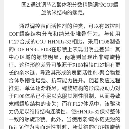
图2.通过调节乙酸体积分数精确调控COF螺
旋纳米结构的螺距。
通过调控表面活性剂的种类，可以有效控制
COF螺旋结构分布和纳米带堆叠行为。与使用
F127合成的COF HHNRs-32相比，采用F108制备
的COF HNRs-F108在形貌上表现出明显差异：其
中心区域的螺旋明显，两端则呈现出非螺旋特
征。这种形貌差异可能源于F108相较F127拥有更
长的亲水链，导致其形成的表面活性剂-聚合物复
合体系刚性增强、抗弯能力提升。随着反应过程
推进、单体逐渐耗尽，螺旋结构的形成驱动力对
于F108体系已不足以克服其刚性限制，从而导致
末端螺旋结构的丧失；而在F127体系中，该驱动
力仍足以维持结构连续性，使HHNRs-32保持整体
一致的螺旋形貌。此外，当使用亲/疏水链更短的
Brij 56作为表面活性剂时，所获得的COF螺旋纳