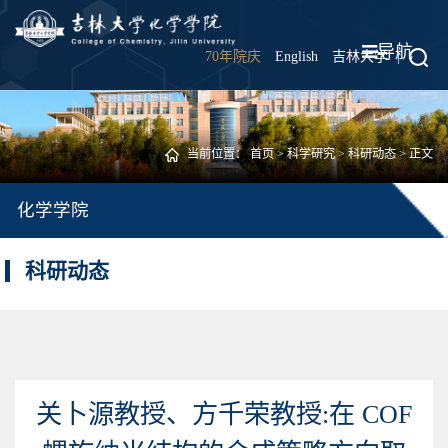
导航
70年院庆
English
吉林大学
|
当前位置：
首页
>
科学研究
>
科研动态
> 正文
化学学院
科研动态
关卜源教授、方千荣教授:在 COF