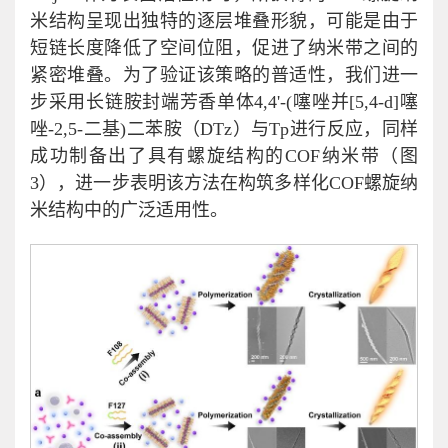
米结构呈现出独特的逐层堆叠形貌，可能是由于
短链长度降低了空间位阻，促进了纳米带之间的
紧密堆叠。为了验证该策略的普适性，我们进一
步采用长链胺封端芳香单体4,4'-(噻唑并[5,4-d]噻
唑-2,5-二基)二苯胺（DTz）与Tp进行反应，同样
成功制备出了具有螺旋结构的COF纳米带（图
3），进一步表明该方法在构筑多样化COF螺旋纳
米结构中的广泛适用性。