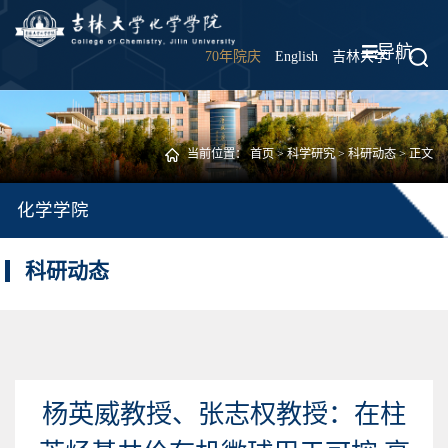
导航
70年院庆
English
吉林大学
|
当前位置：
首页
>
科学研究
>
科研动态
> 正文
化学学院
科研动态
杨英威教授、张志权教授：在柱