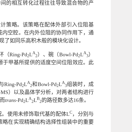
构间的相互转化过程往往导致混合物的产
设计策略。该策略在配体外部引入位阻基
笼内空腔。在内外位阻的协同作用下，通
现了如同乐高积木般的模块化设计。
A
A
ing-Pd
L
）、碗（Bowl-Pd
L
）
2
2
2
3
源于甲基所提供的适度空间位阻效应。此
A
A
ing-Pd
L
和Bowl-Pd
L
组装时，成
2
2
2
3
I-MS）以及晶体学分析，对两者结构进行
A
B
，而
trans
-Pd
L
L
的路径数多达16条。
2
2
2
C
况。使用未修饰取代基的配体L
，分别与
策略在实现精确结构选择性组装中的重要