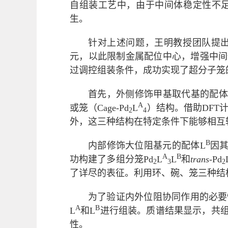
自组装工艺中，由于中间体稳定性不
生。
针对上述问题，王明教授团队提
元，以此限制金属配位中心，增强中间
过调控组装条件，成功实现了超分子笼
首先，外侧修饰甲基取代基的配体
A
或笼（Cage-Pd
L
）结构。借助DFT
2
4
外，这三种结构在特定条件下能够相互
B
内部修饰大位阻基元的配体L
因
A
B
功构建了多组分笼Pd
L
L
和
trans
-Pd
2
3
2
了详尽的表征。利用环、碗、笼三种结
为了验证内外位阻协同作用的必要
A
B
L
和L
进行组装。质谱结果显示，共
性。