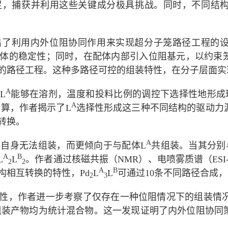
足，捕获并利用这些关键成分极具挑战。同时，不同结
出了利用内外位阻协同作用来实现超分子笼路径工程的
体的稳定性；同时，在配体内部引入位阻基元，以约束
的路径工程。这种多路径可控的组装特性，在分子层面实
A
L
能够在溶剂，温度和投料比例的调控下选择性地形成环（R
A
计算，作者揭示了L
选择性形成这三种不同结构的驱动力
转换。
A
其自身无法组装，而更倾向于与配体L
共组装。当其分别与R
A
B
L
L
。作者通过核磁共振（NMR）、电喷雾质谱（ES
2
2
A
B
构相互转换的特性，Pd
L
L
可通过10条不同路径合成
2
3
性，作者进一步考察了仅存在一种位阻情况下的组装情
组装产物均为统计混合物。这一发现证明了内外位阻协同