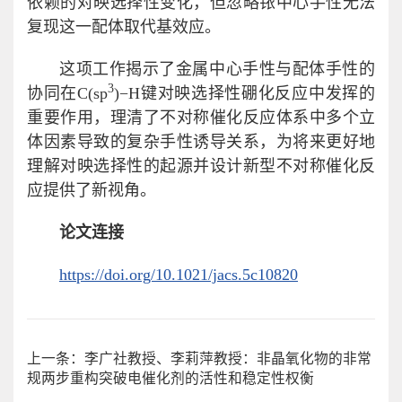
依赖的对映选择性变化，但忽略铱中心手性无法
复现这一配体取代基效应。
这项工作揭示了金属中心手性与配体手性的
3
协同在C(sp
)−H键对映选择性硼化反应中发挥的
重要作用，理清了不对称催化反应体系中多个立
体因素导致的复杂手性诱导关系，为将来更好地
理解对映选择性的起源并设计新型不对称催化反
应提供了新视角。
论文连接
https://doi.org/10.1021/jacs.5c10820
上一条：李广社教授、李莉萍教授：非晶氧化物的非常
规两步重构突破电催化剂的活性和稳定性权衡