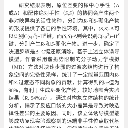
研究结果表明，原位互变的铱中心手性（Λ
或Δ）和配体绝对手性（
S
,
S
）的协同会产生两个
非对映异构的活性物种，分别为
R-
和
S-
硼化产物
的形成提供了各自的手性环境。其中，(
S
,
S
)-Λ可
3
R
3
S
以识别C(sp
)−H
键，而(
S
,
S
)-∆则会识别C(sp
)−H
键，分别产生
R-
和
S
-硼化产物。进一步，确定了
决速步骤是B−C键还原消除。基于上述立体诱导
模型，作者采用谐振势限制的分子动力学模拟
（MD）方法对决速步骤的过渡态结构进行了构
象空间的完备性采样，统计了一定能量范围内
R-
和
S
-过渡态不同构象的贡献，计算得到的
ee
值为
98%，有利于生成
R-
硼化产物，较好地吻合实验
结果（
R
, 94%
ee
）。通过对构象立体结构的统计
分析，揭示了反应口袋的大小差异是导致对映选
择性差异的主要原因。同时，该立体诱导模型能
够成功复现实验观察到的远端非手性位点取代基