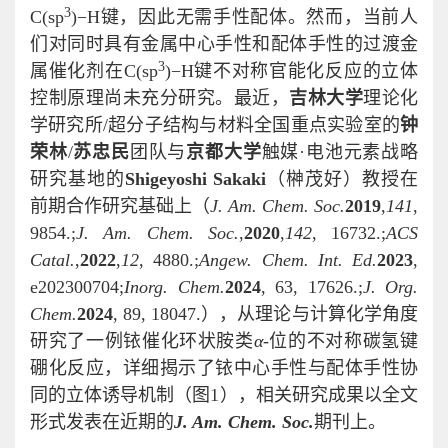
3
C(sp
)−H键，因此无需手性配体。然而，当前人
们对同时具有金属中心手性和配体手性的过渡金
3
属催化剂在C(sp
)−H键不对称官能化反应的立体
控制原理尚未充分研究。最近，
吉林大学
理论化
学研究所/超分子结构与材料全国重点实验室的
钟
荣林
/
苏忠民
团队与
京都大学
触媒·电池元素战略
研究基地的
Shigeyoshi Sakaki
（榊茂好）教授在
前期合作研究基础上（
J. Am. Chem. Soc.
2019
,
141
,
9854.;
J. Am. Chem. Soc.
,
2020
,
142
, 16732.;
ACS
Catal.
,
2022
,
12
, 4880.;
Angew. Chem. Int. Ed.
2023
,
e202300704;
Inorg. Chem.
2024
, 63, 17626.;
J. Org.
Chem.
2024
, 89, 18047.），从理论与计算化学角度
研究了一例铱催化环状胺类
α
-位的不对称碳氢键
硼化反应，详细揭示了铱中心手性与配体手性协
同的立体诱导机制（图1），相关研究成果以全文
形式发表在近期的
J. Am. Chem. Soc.
期刊上。