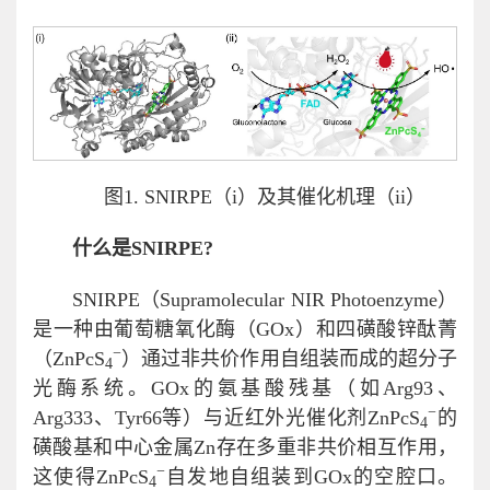
图1. SNIRPE（i）及其催化机理（ii）
什么是S
NIRPE
?
SNIRPE（Supramolecular NIR Photoenzyme）
是一种由葡萄糖氧化酶（GOx）和四磺酸锌酞菁
−
（ZnPcS
）通过非共价作用自组装而成的超分子
4
光酶系统。GOx的氨基酸残基（如Arg93、
−
Arg333、Tyr66等）与近红外光催化剂ZnPcS
的
4
磺酸基和中心金属Zn存在多重非共价相互作用，
−
这使得ZnPcS
自发地自组装到GOx的空腔口。
4