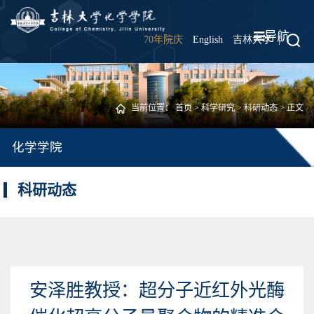
导航
70年院庆
English
吉林大学
|
当前位置：
首页
>
科学研究
>
科研动态
> 正文
化学学院
科研动态
安泽胜教授：超分子近红外光酶