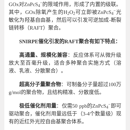
−
GOx对ZnPcS
的限域作用，形成了内置的级联。
4
−
其中，GOx除氧产生的H
O
可立即被ZnPcS
光
2
2
4
敏化为羟基自由基，然后可以引发可逆加成-断裂
链转移（RAFT）聚合。
S
NIRPE
催化引发的R
AFT
聚合有如下特点：
高通量、规模化兼容
：反应体系可从微升级
放大至百毫升级，适合多种聚合实施方式（溶
液、乳液、分散聚合）。
超高分子量聚合物
：可制备分子量超过100万
g/mol的聚合物，且结构精准、分散度低。
−
极低催化剂用量
：仅需50 ppb的ZnPcS
即可
4
驱动聚合，催化剂用量远低于（3-4个数量级）现
有的近红外光控自由基聚合体系。