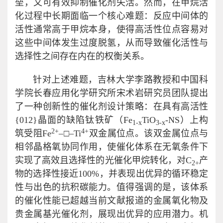
垒，又可有效抑制催化剂失活。然而，在甲烷活
化过程中长期面临一个核心难题：反应中间体的
活性通常高于甲烷本身，使得高活性位点容易对
这些中间体发生过度脱氢，从而导致催化活性与
选择性之间存在内在的权衡关系。
针对上述难题，吉林大学李路教授和中国科
学院长春应用化学研究所宋术岩研究员团队提出
了一种创新性的催化剂设计策略：在具有高活性
{012}晶面的缺陷钛铁矿（Fe
TiO
-NS）上构
1-x
3-x
2+
4+
筑受阻Fe
–□–Ti
双金属位点。该双金属位点与
相邻晶格氧协同作用，使催化体系在无氧条件下
实现了高效且选择性的光催化甲烷转化，对C
产
2+
物的选择性接近100%，并表现出优异的循环稳定
性与出色的抗积碳能力。值得强调的是，该体系
的催化性能已超越当前文献报道的金属氧化物及
贵金属基光催化剂，展现出优异的应用潜力。机