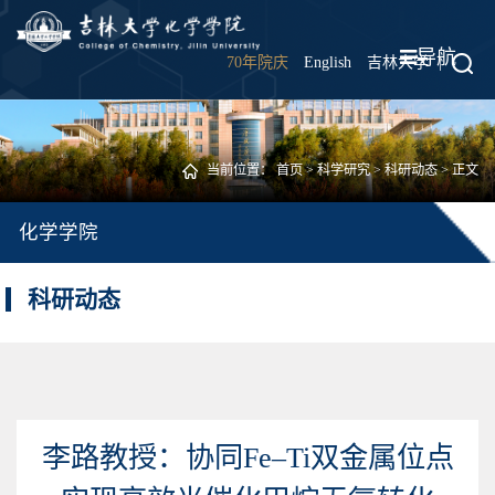
导航
70年院庆
English
吉林大学
|
当前位置：
首页
>
科学研究
>
科研动态
> 正文
化学学院
科研动态
李路教授：协同Fe–Ti双金属位点