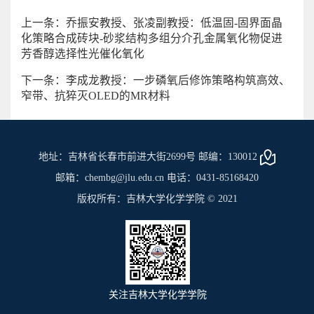
上一条：乔振安教授、张凌副教授：低温固-固界面晶
化策略合成砖块-砂浆结构多组分介孔金属氧化物促进
芳香醇选择性光催化氧化
下一条：李成龙教授：一步磷氧后修饰策略构筑高效、
窄带、抗猝灭OLED的MR材料
地址：吉林省长春市前进大街2699号 邮编：130012
邮箱：chembg@jlu.edu.cn 电话：0431-85168420
版权所有：吉林大学化学学院 © 2021
关注吉林大学化学学院