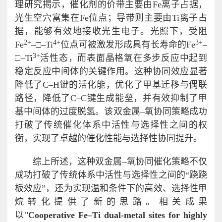
理研究揭示，催化剂的价带主要由Fe离子占据，
光生空穴富集在Fe位点；导带则主要由Ti离子占
据，能够有效地接收光生电子。光照下，受阻
2+
4+
3+
Fe
–□–Ti
位点可被激发形成具有长寿命的Fe
–
3+
□–Ti
活性态，而表面晶格氧在多步反应中起到
稳定反应中间体的关键作用。这种协同效应显著
降低了C–H键的活化能，优化了甲基迁移与偶联
路径，降低了C–C键生成能垒，并有效抑制了甲
基中间体的过度脱氢。该双金属–氧协同策略成功
打破了传统催化体系中活性与选择性之间的权
衡，实现了卓越的催化性能与选择性协同提升。
综上所述，这种双金属–氧协同催化策略不仅
成功打破了传统体系中活性与选择性之间的“跷跷
板效应”，还为实现温和条件下的高效、选择性甲
烷转化提供了新的思路。相关成果
以"
Cooperative Fe–Ti dual-metal sites for highly