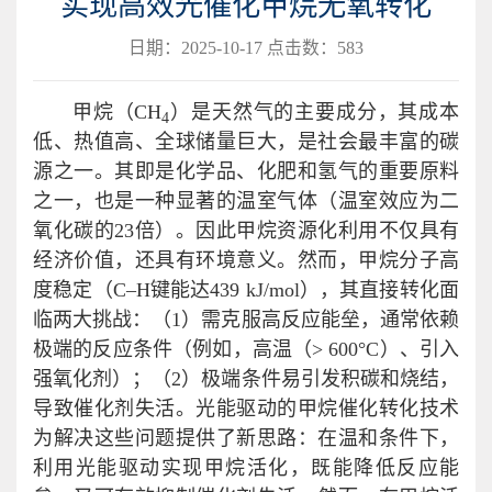
实现高效光催化甲烷无氧转化
日期：2025-10-17 点击数：
583
甲烷（CH
）是天然气的主要成分，其成本
4
低、热值高、全球储量巨大，是社会最丰富的碳
源之一。其即是化学品、化肥和氢气的重要原料
之一，也是一种显著的温室气体（温室效应为二
氧化碳的23倍）。因此甲烷资源化利用不仅具有
经济价值，还具有环境意义。然而，甲烷分子高
度稳定（C–H键能达439 kJ/mol），其直接转化面
临两大挑战：（1）需克服高反应能垒，通常依赖
极端的反应条件（例如，高温（> 600°C）、引入
强氧化剂）；（2）极端条件易引发积碳和烧结，
导致催化剂失活。光能驱动的甲烷催化转化技术
为解决这些问题提供了新思路：在温和条件下，
利用光能驱动实现甲烷活化，既能降低反应能