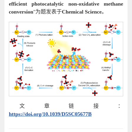
efficient photocatalytic non-oxidative methane
conversion
"为题发表于
Chemical Science
。
文章链接：
https://doi.org/10.1039/D5SC05677B